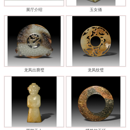
展厅介绍
玉女俑
龙凤出廓璧
龙凤纹璧