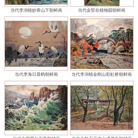
当代李润植妙香山下朝鲜画
当代金哲在植物园朝鲜画
当代李海日晨鹤朝鲜画
当代李润植金刚山彩虹桥朝鲜画